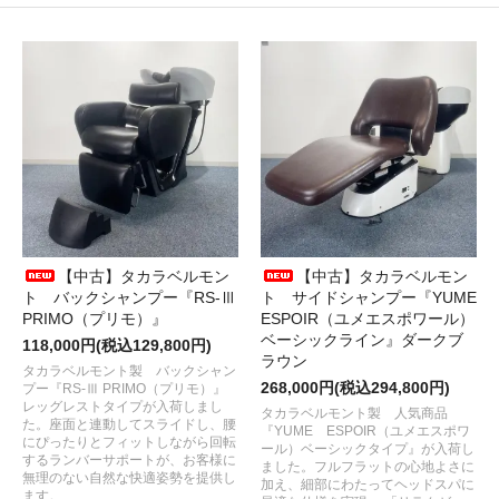
【中古】タカラベルモン
【中古】タカラベルモン
ト バックシャンプー『RS-Ⅲ
ト サイドシャンプー『YUME
PRIMO（プリモ）』
ESPOIR（ユメエスポワール）
ベーシックライン』ダークブ
118,000円(税込129,800円)
ラウン
タカラベルモント製 バックシャン
268,000円(税込294,800円)
プー『RS-Ⅲ PRIMO（プリモ）』
レッグレストタイプが入荷しまし
タカラベルモント製 人気商品
た。座面と連動してスライドし、腰
『YUME ESPOIR（ユメエスポワ
にぴったりとフィットしながら回転
ール）ベーシックタイプ』が入荷し
するランバーサポートが、お客様に
ました。フルフラットの心地よさに
無理のない自然な快適姿勢を提供し
加え、細部にわたってヘッドスパに
ます。