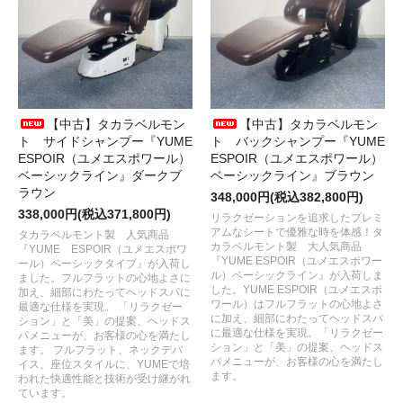
【中古】タカラベルモン
【中古】タカラベルモン
ト サイドシャンプー『YUME
ト バックシャンプー『YUME
ESPOIR（ユメエスポワール）
ESPOIR（ユメエスポワール）
ベーシックライン』ダークブ
ベーシックライン』ブラウン
ラウン
348,000円(税込382,800円)
338,000円(税込371,800円)
リラクゼーションを追求したプレミ
アムなシートで優雅な時を体感！タ
タカラベルモント製 人気商品
カラベルモント製 大人気商品
『YUME ESPOIR（ユメエスポワ
『YUME ESPOIR（ユメエスポワー
ール）ベーシックタイプ』が入荷し
ル）ベーシックライン』が入荷しま
ました。フルフラットの心地よさに
した。YUME ESPOIR（ユメエスポ
加え、細部にわたってヘッドスパに
ワール）はフルフラットの心地よさ
最適な仕様を実現。 「リラクゼー
に加え、細部にわたってヘッドスパ
ション」と「美」の提案、ヘッドス
に最適な仕様を実現。「リラクゼー
パメニューが、お客様の心を満たし
ション」と「美」の提案、ヘッドス
ます。 フルフラット、ネックデバ
パメニューが、お客様の心を満たし
イス、座位スタイルに、YUMEで培
ます。
われた快適性能と技術が受け継がれ
ています。