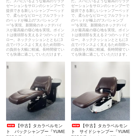
た。スパにいるような最高のリラク
た。スパにいるような最高のリラク
ゼーションをサロンのシャンプーで
ゼーションをサロンのシャンプーで
提供できる新しいシャンプーベッド
提供できる新しいシャンプーベッド
で、柔らかなピローとフルフラット
で、柔らかなピローとフルフラット
のベッドが極上の“スパシャンプ
のベッドが極上の“スパシャンプ
ー”を実現、新開発のネックデバイ
ー”を実現、新開発のネックデバイ
スが最高級の寝心地を実現。ポイン
スが最高級の寝心地を実現。ポイン
トは後頭部を支える２つのヘッドピ
トは後頭部を支える２つのヘッドピ
ロー。ネッククッションとともに3
ロー。ネッククッションとともに3
点でバランスよく支えるため頚部へ
点でバランスよく支えるため頚部へ
の負担を大幅に軽減。長時間寝てい
の負担を大幅に軽減。長時間寝てい
ても快適に過ごしていただけます。
ても快適に過ごしていただけます。
【中古】タカラベルモン
【中古】タカラベルモン
ト バックシャンプー『YUME
ト サイドシャンプー『YUME