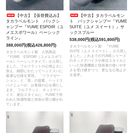
【中古】【張替費込み】
【中古】タカラベルモン
タカラベルモント バックシ
ト バックシャンプー『YUME
ャンプー『YUME ESPOIR（ユ
SUITE（ユメ スイート）』サ
メエスポワール）ベーシック
ックスブルー
ライン』
538,000円(税込591,800円)
388,000円(税込426,800円)
タカラベルモント製 『YUME
SUITE（ユメ スイート）』が入荷し
タカラベルモント製 人気商品
ました。これまでのYUMEシリーズ
『YUME ESPOIR（ユメエスポワ
のネックデバイスや座位スタイルと
ール）ベーシックタイプ』が入荷し
いった快適機能と技術者の使いやす
ました。フルフラットの心地よさに
さを受け継ぎつつ、更なる心地よさ
加え、細部にわたってヘッドスパに
を追求。
最適な仕様を実現。 「リラクゼー
ション」と「美」の提案、ヘッドス
パメニューが、お客様の心を満たし
ます。 フルフラット、ネックデバ
イス、座位スタイルに、YUMEで培
われた快適性能と技術が受け継がれ
ています。