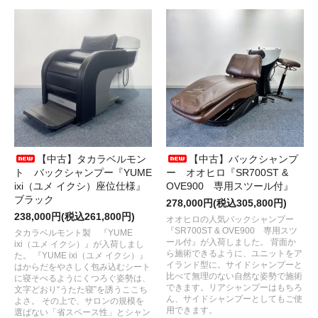
【中古】タカラベルモン
【中古】バックシャンプ
ト バックシャンプー『YUME
ー オオヒロ『SR700ST &
ixi（ユメ イクシ）座位仕様』
OVE900 専用スツール付』
ブラック
278,000円(税込305,800円)
238,000円(税込261,800円)
オオヒロの人気バックシャンプー
『SR700ST & OVE900 専用スツ
タカラベルモント製 『YUME
ール付』が入荷しました。 背面か
ixi（ユメ イクシ）』が入荷しまし
ら施術できるように、ユニットをア
た。 『YUME ixi（ユメ イクシ）』
イランド型に。サイドシャンプーと
はからだをやさしく包み込むシート
比べて無理のない自然な姿勢で施術
に寝そべるようにくつろぐ姿勢は、
できます。リアシャンプーはもちろ
文字どおり“うたた寝”を誘うここち
ん、サイドシャンプーとしてもご使
よさ。 その上で、サロンの規模を
用できます。
選ばない「省スペース性」とシャン