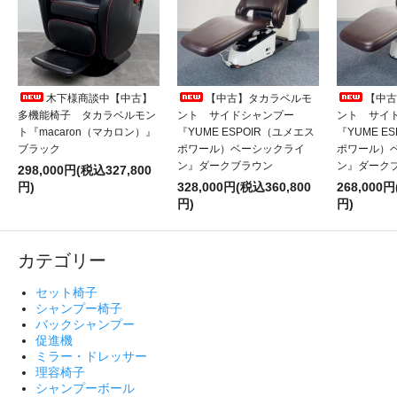
木下様商談中【中古】
【中古】タカラベルモ
【中古
多機能椅子 タカラベルモン
ント サイドシャンプー
ント サイ
ト『macaron（マカロン）』
『YUME ESPOIR（ユメエス
『YUME E
ブラック
ポワール）ベーシックライ
ポワール）
ン』ダークブラウン
ン』ダーク
298,000円(税込327,800
円)
328,000円(税込360,800
268,000円
円)
円)
カテゴリー
セット椅子
シャンプー椅子
バックシャンプー
促進機
ミラー・ドレッサー
理容椅子
シャンプーボール