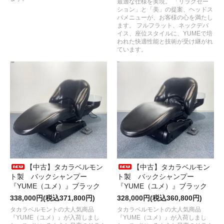
最適な仕様を実現。 「リラクゼー
ション」と「美」の提案、ヘッドス
パメニューが、お客様の心を満たし
ます。 フルフラット、ネックデバ
イス、座位スタイルに、YUMEで培
われた快適性能と技術が受け継がれ
ています。
【中古】タカラベルモン
【中古】タカラベルモン
ト製 バックシャンプー
ト製 バックシャンプー
『YUME（ユメ）』ブラック
『YUME（ユメ）』ブラック
338,000円(税込371,800円)
328,000円(税込360,800円)
タカラベルモントの大人気商品
タカラベルモントの大人気商品
『YUME（ユメ）』が入荷しまし
『YUME（ユメ）』が入荷しまし