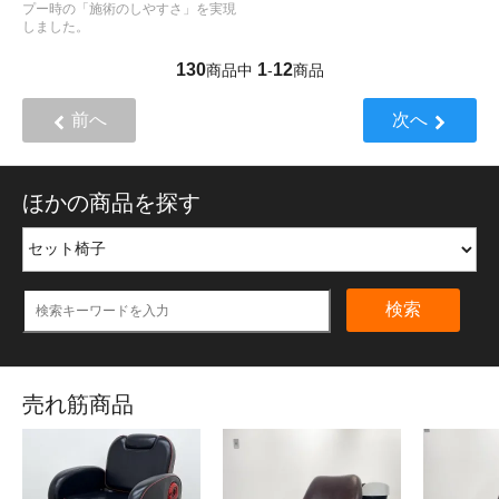
プー時の「施術のしやすさ」を実現
しました。
130
1
12
商品中
-
商品
前へ
次へ
ほかの商品を探す
検索
売れ筋商品