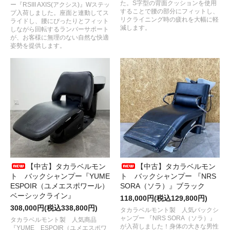
た。S字型の背面クッションを使用
ー『RSIII AXIS(アクシス)』Wステッ
することで腰の部分にフィットし、
プ入荷しました。座面と連動してス
リクライニング時の疲れを大幅に軽
ライドし、腰にぴったりとフィット
減します。
しながら回転するランバーサポート
が、お客様に無理のない自然な快適
姿勢を提供します。
【中古】タカラベルモン
【中古】タカラベルモン
ト バックシャンプー『YUME
ト バックシャンプー 『NRS
ESPOIR（ユメエスポワール）
SORA（ソラ）』ブラック
ベーシックライン』
118,000円(税込129,800円)
308,000円(税込338,800円)
タカラベルモント製 人気バックシ
ャンプー 『NRS SORA（ソラ）』
タカラベルモント製 人気商品
が入荷しました！身体の大きな男性
『YUME ESPOIR（ユメエスポワ