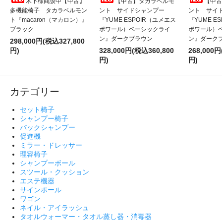
木下様商談中【中古】
【中古】タカラベルモ
【中古
多機能椅子 タカラベルモン
ント サイドシャンプー
ント サイ
ト『macaron（マカロン）』
『YUME ESPOIR（ユメエス
『YUME E
ブラック
ポワール）ベーシックライ
ポワール）
ン』ダークブラウン
ン』ダーク
298,000円(税込327,800
円)
328,000円(税込360,800
268,000円
円)
円)
カテゴリー
セット椅子
シャンプー椅子
バックシャンプー
促進機
ミラー・ドレッサー
理容椅子
シャンプーボール
スツール・クッション
エステ機器
サインポール
ワゴン
ネイル・アイラッシュ
タオルウォーマー・タオル蒸し器・消毒器