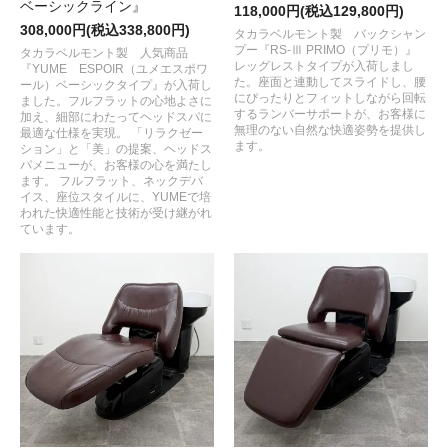
ベーシックライン』
118,000円(税込129,800円)
308,000円(税込338,800円)
タカラベルモント製 バックシャン
プー『RS-Ⅲ PRIMO（プリモ）』
タカラベルモント製 人気商品
レッグレストタイプが入荷しまし
『YUME ESPOIR（ユメエスポワ
た。座面と連動してスライドし、腰
ール）ベーシックタイプ』が入荷し
にぴったりとフィットしながら回転
ました。フルフラットの心地よさに
するランバーサポートが、お客様に
加え、細部にわたってヘッドスパに
無理のない自然な快適姿勢を提供し
最適な仕様を実現。 「リラクゼー
ます。
ション」と「美」の提案、ヘッドス
パメニューが、お客様の心を満たし
ます。 フルフラット、ネックデバ
イス、座位スタイルに、YUMEで培
われた快適性能と技術が受け継がれ
ています。