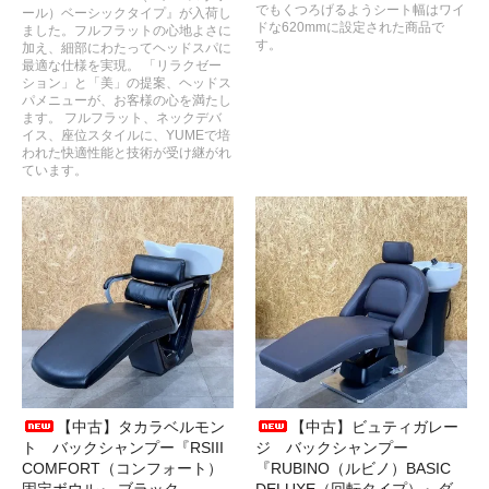
でもくつろげるようシート幅はワイ
ール）ベーシックタイプ』が入荷し
ドな620mmに設定された商品で
ました。フルフラットの心地よさに
す。
加え、細部にわたってヘッドスパに
最適な仕様を実現。 「リラクゼー
ション」と「美」の提案、ヘッドス
パメニューが、お客様の心を満たし
ます。 フルフラット、ネックデバ
イス、座位スタイルに、YUMEで培
われた快適性能と技術が受け継がれ
ています。
【中古】タカラベルモン
【中古】ビュティガレー
ト バックシャンプー『RSIII
ジ バックシャンプー
COMFORT（コンフォート）
『RUBINO（ルビノ）BASIC