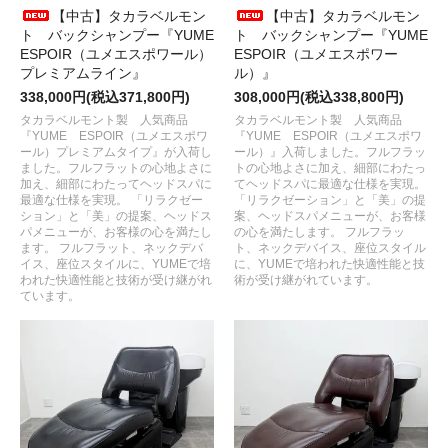
【中古】タカラベルモン
【中古】タカラベルモン
ト バックシャンプー『YUME
ト バックシャンプー『YUME
ESPOIR（ユメエスポワール）
ESPOIR（ユメエスポワー
プレミアムライン』
ル）』
338,000円(税込371,800円)
308,000円(税込338,800円)
タカラベルモント製 人気商品
タカラベルモント製 人気商品
『YUME ESPOIR（ユメエスポワ
『YUME ESPOIR（ユメエスポワ
ール）プレミアムタイプ』が入荷し
ール）』入荷しました。フルフラッ
ました。フルフラットの心地よさに
トの心地よさに加え、細部にわたっ
加え、細部にわたってヘッドスパに
てヘッドスパに最適な仕様を実現。
最適な仕様を実現。 「リラクゼー
「リラクゼーション」と「美」の提
ション」と「美」の提案、ヘッドス
案、ヘッドスパメニューが、お客様
パメニューが、お客様の心を満たし
の心を満たします。 フルフラッ
ます。 フルフラット、ネックデバ
ト、ネックデバイス、座位スタイル
イス、座位スタイルに、YUMEで培
に、YUMEで培われた快適性能と技
われた快適性能と技術が受け継がれ
術が受け継がれています。
ています。