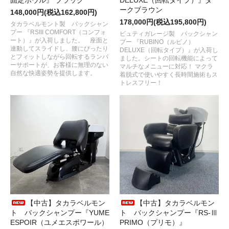
固定ボウル』 ブラック
DELUXE（回転タイプ）』ダ
ークブラウン
148,000円(税込162,800円)
178,000円(税込195,800円)
タカラベルモント製 バックシャン
プー 『RSIII COMFORT（コンフォ
ビュティガレージ製 バックシャン
ート）』が入荷しました。 座面と
プー 『RUBINO（ルビノ）
連動してスライドし、腰にぴったり
DELUXE（回転タイプ）』が入荷し
とフィットしながら回転するランバ
ました。シートの回転機能によって
ーサポートが、お客様に無理のない
マルチなメニューに対応！ マクラ
自然な快適姿勢を提供します。
着脱式で使いやすく長時間施術もス
トレスフリー！
【中古】タカラベルモン
【中古】タカラベルモン
ト バックシャンプー『YUME
ト バックシャンプー『RS-Ⅲ
ESPOIR（ユメエスポワール）
PRIMO（プリモ）』