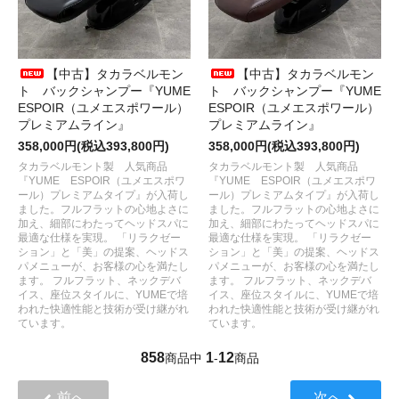
【中古】タカラベルモン
【中古】タカラベルモン
ト バックシャンプー『YUME
ト バックシャンプー『YUME
ESPOIR（ユメエスポワール）
ESPOIR（ユメエスポワール）
プレミアムライン』
プレミアムライン』
358,000円(税込393,800円)
358,000円(税込393,800円)
タカラベルモント製 人気商品
タカラベルモント製 人気商品
『YUME ESPOIR（ユメエスポワ
『YUME ESPOIR（ユメエスポワ
ール）プレミアムタイプ』が入荷し
ール）プレミアムタイプ』が入荷し
ました。フルフラットの心地よさに
ました。フルフラットの心地よさに
加え、細部にわたってヘッドスパに
加え、細部にわたってヘッドスパに
最適な仕様を実現。 「リラクゼー
最適な仕様を実現。 「リラクゼー
ション」と「美」の提案、ヘッドス
ション」と「美」の提案、ヘッドス
パメニューが、お客様の心を満たし
パメニューが、お客様の心を満たし
ます。 フルフラット、ネックデバ
ます。 フルフラット、ネックデバ
イス、座位スタイルに、YUMEで培
イス、座位スタイルに、YUMEで培
われた快適性能と技術が受け継がれ
われた快適性能と技術が受け継がれ
ています。
ています。
858
1
12
商品中
-
商品
前へ
次へ