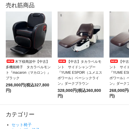
売れ筋商品
木下様商談中【中古】
【中古】タカラベルモ
【中古
多機能椅子 タカラベルモン
ント サイドシャンプー
ント サイ
ト『macaron（マカロン）』
『YUME ESPOIR（ユメエス
『YUME E
ブラック
ポワール）ベーシックライ
ポワール）
ン』ダークブラウン
ン』ダーク
298,000円(税込327,800
円)
328,000円(税込360,800
268,000円
円)
円)
カテゴリー
セット椅子