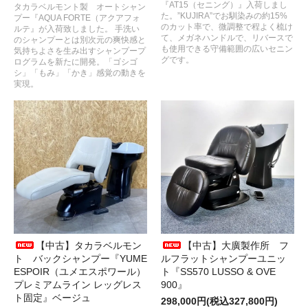
『AT15（セニング）』入荷しまし
タカラベルモント製 オートシャン
た。”KUJIRA”でお馴染みの約15%
プー『AQUA FORTE（アクアフォ
のカット率で、微調整で程よく梳け
ルテ』が入荷致しました。 手洗い
て、メガネハンドルで、リバースで
のシャンプーとは別次元の爽快感と
も使用できる守備範囲の広いセニン
気持ちよさを生み出すシャンプープ
グです。
ログラムを新たに開発。「ゴシゴ
シ」「もみ」「かき」感覚の動きを
実現。
【中古】タカラベルモン
【中古】大廣製作所 フ
ト バックシャンプー『YUME
ルフラットシャンプーユニッ
ESPOIR（ユメエスポワール）
ト『SS570 LUSSO & OVE
プレミアムライン レッグレス
900』
ト固定』ベージュ
298,000円(税込327,800円)