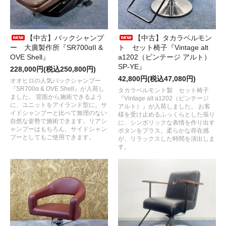
【中古】バックシャンプ
【中古】タカラベルモン
ー 大廣製作所『SR700αII &
ト セット椅子『Vintage alt
OVE Shell』
a1202（ビンテージ アルト）
SP-YE』
228,000円(税込250,800円)
42,800円(税込47,080円)
オオヒロの人気バックシャンプー
『SR700α & OVE Shell』が入荷し
タカラベルモント製 セット椅子
ました。 背面から施術できるよう
『Vintage alt a1202（ビンテージ
に、ユニットをアイランド型に。サ
アルト）』が入荷しました。 お客
イドシャンプーと比べて無理のない
様を受け止めるふっくらとした張り
自然な姿勢で施術できます。リアシ
に、シンボリックな表情を作り出す
ャンプーはもちろん、サイドシャン
ボタンをプラス。柔らかな存在感
プーとしてもご使用できます。
が、リラックスした時間を演出しま
す。