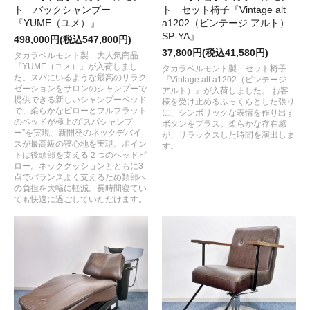
ト バックシャンプー
ト セット椅子『Vintage alt
『YUME（ユメ）』
a1202（ビンテージ アルト）
SP-YA』
498,000円(税込547,800円)
37,800円(税込41,580円)
タカラベルモント製 大人気商品
『YUME（ユメ）』が入荷しまし
タカラベルモント製 セット椅子
た。スパにいるような最高のリラク
『Vintage alt a1202（ビンテージ
ゼーションをサロンのシャンプーで
アルト）』が入荷しました。 お客
提供できる新しいシャンプーベッド
様を受け止めるふっくらとした張り
で、柔らかなピローとフルフラット
に、シンボリックな表情を作り出す
のベッドが極上の“スパシャンプ
ボタンをプラス。柔らかな存在感
ー”を実現、新開発のネックデバイ
が、リラックスした時間を演出しま
スが最高級の寝心地を実現。ポイン
す。
トは後頭部を支える２つのヘッドピ
ロー。ネッククッションとともに3
点でバランスよく支えるため頚部へ
の負担を大幅に軽減。長時間寝てい
ても快適に過ごしていただけます。