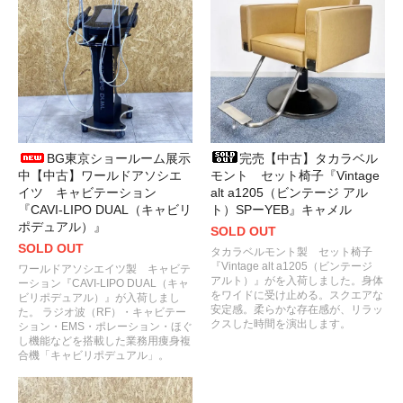
BG東京ショールーム展示
完売【中古】タカラベル
中【中古】ワールドアソシエ
モント セット椅子『Vintage
イツ キャビテーション
alt a1205（ビンテージ アル
『CAVI-LIPO DUAL（キャビリ
ト）SPーYEB』キャメル
ポデュアル）』
SOLD OUT
SOLD OUT
タカラベルモント製 セット椅子
『Vintage alt a1205（ビンテージ
ワールドアソシエイツ製 キャビテ
アルト）』がを入荷しました。身体
ーション『CAVI-LIPO DUAL（キャ
をワイドに受け止める。スクエアな
ビリポデュアル）』が入荷しまし
安定感。柔らかな存在感が、リラッ
た。 ラジオ波（RF）・キャビテー
クスした時間を演出します。
ション・EMS・ポレーション・ほぐ
し機能などを搭載した業務用痩身複
合機「キャビリポデュアル」。