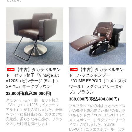
ています。
【中古】タカラベルモン
【中古】タカラベルモン
ト セット椅子『Vintage alt
ト バックシャンプー
a1205（ビンテージ アルト）
『YUME ESPOIR（ユメエスポ
SP-YE』ダークブラウン
ワール）ラグジュアリータイ
プ』ブラウン
32,800円(税込36,080円)
368,000円(税込404,800円)
タカラベルモント製 セット椅子
『Vintage alt a1205（ビンテージ
フルフラットの心地よさとヘッドス
アルト）』がを入荷しました。身体
パの機能も兼ね備えた商品のタカラ
をワイドに受け止める。スクエアな
ベルモントの『YUME ESPOIR（ユ
安定感。柔らかな存在感が、リラッ
メエスポワール）ラグジュアリータ
クスした時間を演出します。
イプ』入荷しました。YUME
ESPOIR（ユメエスポワール）はフ