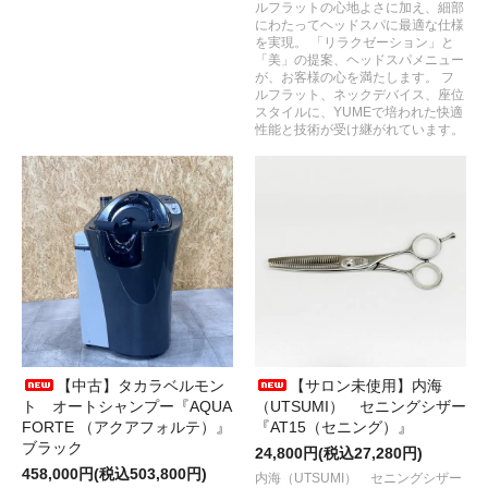
ルフラットの心地よさに加え、細部
にわたってヘッドスパに最適な仕様
を実現。 「リラクゼーション」と
「美」の提案、ヘッドスパメニュー
が、お客様の心を満たします。 フ
ルフラット、ネックデバイス、座位
スタイルに、YUMEで培われた快適
性能と技術が受け継がれています。
【中古】タカラベルモン
【サロン未使用】内海
ト オートシャンプー『AQUA
（UTSUMI） セニングシザー
FORTE （アクアフォルテ）』
『AT15（セニング）』
ブラック
24,800円(税込27,280円)
458,000円(税込503,800円)
内海（UTSUMI） セニングシザー