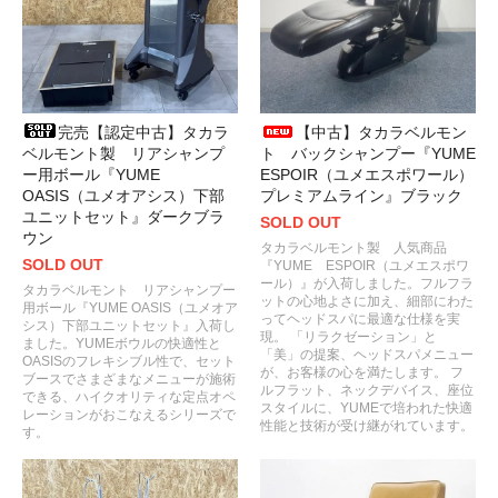
完売【認定中古】タカラ
【中古】タカラベルモン
ベルモント製 リアシャンプ
ト バックシャンプー『YUME
ー用ボール『YUME
ESPOIR（ユメエスポワール）
OASIS（ユメオアシス）下部
プレミアムライン』ブラック
ユニットセット』ダークブラ
SOLD OUT
ウン
タカラベルモント製 人気商品
SOLD OUT
『YUME ESPOIR（ユメエスポワ
ール）』が入荷しました。フルフラ
タカラベルモント リアシャンプー
ットの心地よさに加え、細部にわた
用ボール『YUME OASIS（ユメオア
ってヘッドスパに最適な仕様を実
シス）下部ユニットセット』入荷し
現。 「リラクゼーション」と
ました。YUMEボウルの快適性と
「美」の提案、ヘッドスパメニュー
OASISのフレキシブル性で、セット
が、お客様の心を満たします。 フ
ブースでさまざまなメニューが施術
ルフラット、ネックデバイス、座位
できる、ハイクオリティな定点オペ
スタイルに、YUMEで培われた快適
レーションがおこなえるシリーズで
性能と技術が受け継がれています。
す。