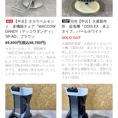
【中古】タカラベルモン
完売【中古】大廣製作
ト 多機能チェア『MACCOW
所 促進機『ODIS EX 卓上
DANDY（マッコウダンディ）
タイプ』パールホワイト
SP-AD』ブラウン
SOLD OUT
89,800円(税込98,780円)
大廣製作所製 人気のデジタルパー
マ機『ODIS EX 卓上タイプ』が入
タカラベルモント 理容椅子
荷しました。 パーマやカラーなど
『MACCOW DANDY（マッコウダ
によってダメージヘアに悩まされ、
ンディ）』が入荷しました。包み込
ヘアスタイルの提案が減っているな
むような“上質なくつろぎ”を宿した
か、ダメージヘアを最小限に抑えつ
MACCOW EVOLUTIONシリーズの
つ髪に豊かな感触を与え、理想の立
中でも、多目的に使えるゆったりと
体的なスタイリングカールを実現し
したオールパーパスチェア。
てきたODIS。