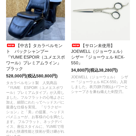
【中古】タカラベルモン
【サロン未使用】
ト バックシャンプー
JOEWELL（ジョーウェル）
『YUME ESPOIR（ユメエスポ
シザー『ジョーウェル KCX-
ワール）プレミアムライン』
550』
ブラック
34,800円(税込38,280円)
528,000円(税込580,800円)
JOEWELL（ジョーウェル） シザ
ー『ジョーウェル KCX-550』入荷
タカラベルモント製 人気商品
しました。表刃(静刃側)はパワーと
『YUME ESPOIR（ユメエスポワ
シャープさを兼ね備えた剣型刃。
ール）プレミアムタイプ』が入荷し
ました。フルフラットの心地よさに
加え、細部にわたってヘッドスパに
最適な仕様を実現。 「リラクゼー
ション」と「美」の提案、ヘッドス
パメニューが、お客様の心を満たし
ます。 フルフラット、ネックデバ
イス、座位スタイルに、YUMEで培
われた快適性能と技術が受け継がれ