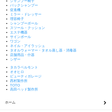
シャンプー椅子
バックシャンプー
促進機
ミラー・ドレッサー
理容椅子
シャンプーボール
スツール・クッション
エステ機器
サインポール
ワゴン
ネイル・アイラッシュ
タオルウォーマー・タオル蒸し器・消毒器
店舗用品・什器
シザー
タカラベルモント
オオヒロ
ビューティガレージ
西村製作所
TOTO
高田ベッド製作所
ホーム