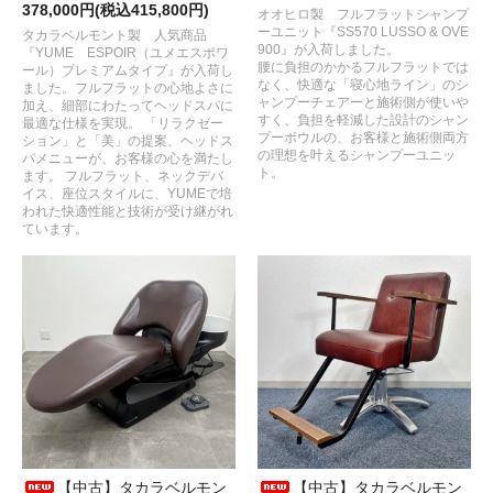
378,000円(税込415,800円)
オオヒロ製 フルフラットシャンプ
ーユニット『SS570 LUSSO & OVE
タカラベルモント製 人気商品
900』が入荷しました。
『YUME ESPOIR（ユメエスポワ
腰に負担のかかるフルフラットでは
ール）プレミアムタイプ』が入荷し
なく、快適な「寝心地ライン」のシ
ました。フルフラットの心地よさに
ャンプーチェアーと施術側が使いや
加え、細部にわたってヘッドスパに
すく、負担を軽減した設計のシャン
最適な仕様を実現。 「リラクゼー
プーボウルの、お客様と施術側両方
ション」と「美」の提案、ヘッドス
の理想を叶えるシャンプーユニッ
パメニューが、お客様の心を満たし
ト。
ます。 フルフラット、ネックデバ
イス、座位スタイルに、YUMEで培
われた快適性能と技術が受け継がれ
ています。
【中古】タカラベルモン
【中古】タカラベルモン