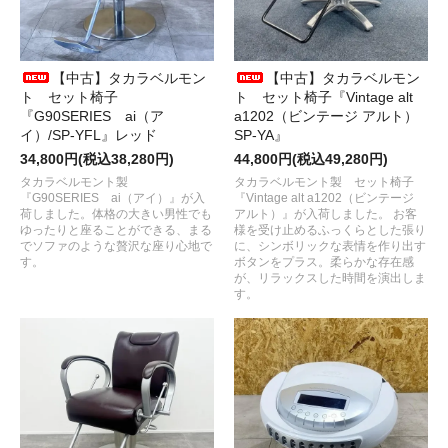
【中古】タカラベルモン
【中古】タカラベルモン
ト セット椅子
ト セット椅子『Vintage alt
『G90SERIES ai（ア
a1202（ビンテージ アルト）
イ）/SP-YFL』レッド
SP-YA』
34,800円(税込38,280円)
44,800円(税込49,280円)
タカラベルモント製
タカラベルモント製 セット椅子
『G90SERIES ai（アイ）』が入
『Vintage alt a1202（ビンテージ
荷しました。体格の大きい男性でも
アルト）』が入荷しました。 お客
ゆったりと座ることができる、まる
様を受け止めるふっくらとした張り
でソファのような贅沢な座り心地で
に、シンボリックな表情を作り出す
す。
ボタンをプラス。柔らかな存在感
が、リラックスした時間を演出しま
す。