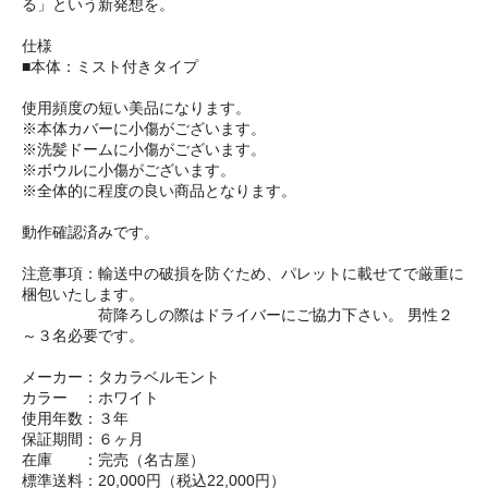
る」という新発想を。
仕様
■本体：ミスト付きタイプ
使用頻度の短い美品になります。
※本体カバーに小傷がございます。
※洗髪ドームに小傷がございます。
※ボウルに小傷がございます。
※全体的に程度の良い商品となります。
動作確認済みです。
注意事項：輸送中の破損を防ぐため、パレットに載せてで厳重に
梱包いたします。
荷降ろしの際はドライバーにご協力下さい。 男性２
～３名必要です。
メーカー：タカラベルモント
カラー ：ホワイト
使用年数：３年
保証期間：６ヶ月
在庫 ：完売（名古屋）
標準送料：20,000円（税込22,000円）