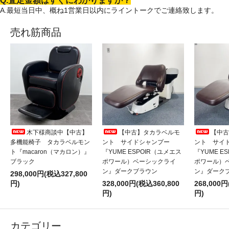
Q.査定金額はすぐにわかりますか？
A.最短当日中、概ね1営業日以内にライントークでご連絡致します。
売れ筋商品
木下様商談中【中古】
【中古】タカラベルモ
【中古
多機能椅子 タカラベルモン
ント サイドシャンプー
ント サイ
ト『macaron（マカロン）』
『YUME ESPOIR（ユメエス
『YUME E
ブラック
ポワール）ベーシックライ
ポワール）
ン』ダークブラウン
ン』ダーク
298,000円(税込327,800
円)
328,000円(税込360,800
268,000円
円)
円)
カテゴリー