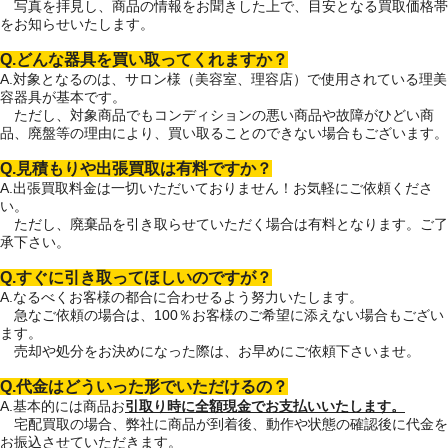
写真を拝見し、商品の情報をお聞きした上で、目安となる買取価格帯
をお知らせいたします。
Q.どんな器具を買い取ってくれますか？
A.対象となるのは、サロン様（美容室、理容店）で使用されている理美
容器具が基本です。
ただし、対象商品でもコンディションの悪い商品や故障がひどい商
品、廃盤等の理由により、買い取ることのできない場合もございます。
Q.見積もりや出張買取は有料ですか？
A.出張買取料金は一切いただいておりません！お気軽にご依頼くださ
い。
ただし、廃棄品を引き取らせていただく場合は有料となります。ご了
承下さい。
Q.すぐに引き取ってほしいのですが？
A.なるべくお客様の都合に合わせるよう努力いたします。
急なご依頼の場合は、100％お客様のご希望に添えない場合もござい
ます。
売却や処分をお決めになった際は、お早めにご依頼下さいませ。
Q.代金はどういった形でいただけるの？
A.基本的には商品お
引取り時に全額現金でお支払いいたします。
宅配買取の場合、弊社に商品が到着後、動作や状態の確認後に代金を
お振込させていただきます。