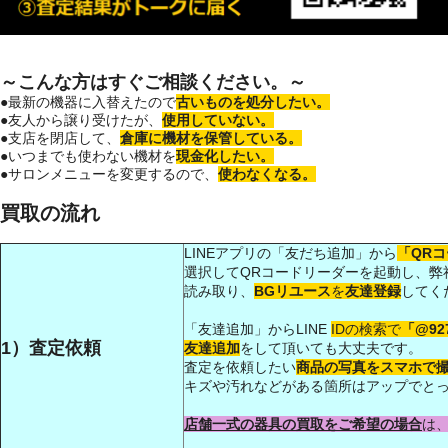
～こんな方はすぐご相談ください。～
●最新の機器に入替えたので
古いものを処分したい。
●友人から譲り受けたが、
使用していない。
●支店を閉店して、
倉庫に機材を保管している。
●いつまでも使わない機材を
現金化したい。
●サロンメニューを変更するので、
使わなくなる。
買取の流れ
LINEアプリの「友だち追加」から
「QR
選択してQRコードリーダーを起動し、弊
読み取り、
BGリユース
を
友達登録
してく
「友達追加」からLINE
IDの検索で
「@927
1）査定依頼
友達追加
をして頂いても大丈夫です。
査定を依頼したい
商品の写真をスマホで
キズや汚れなどがある箇所はアップでと
店舗一式の器具の買取をご希望の場合
は