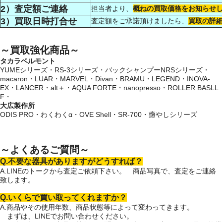
2）査定額ご連絡
担当者より、
概ねの買取価格をお知らせ
3）買取日時打合せ
査定額をご承諾頂けましたら、
買取の詳
～買取強化商品～
タカラベルモント
YUMEシリーズ・RS-3シリーズ・バックシャンプーNRSシリーズ・
macaron・LUAR・MARVEL・Divan・BRAMU・LEGEND・INOVA-
EX・LANCER・alt＋・AQUA FORTE・nanopresso・ROLLER BASLL
F・
大広製作所
ODIS PRO・わくわくα・OVE Shell・SR-700・癒やしシリーズ
～よくあるご質問～
Q.不要な器具がありますがどうすれば？
A.LINEのトークから査定ご依頼下さい。 商品写真で、査定をご連絡
致します。
Q.いくらで買い取ってくれますか？
A.商品やその使用年数、商品状態等によって変わってきます。
まずは、LINEでお問い合わせください。