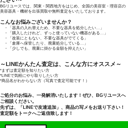
BGリユースでは、関東・関西地方をはじめ、全国の美容室・理容店の
美容器具・機材を出張買取や無料査定をいたしております。
こんなお悩みございませんか？
・「器具の入れ替えため、不要な器具を処分したい…」
・「購入したけれど、ずっと使っていない機器がある…」
・「改装にともない、不要な器具がでてくる」
・「倉庫へ保管したり、廃棄処分している…」
・「少しでも、廃棄に掛かる金額を抑えたい」
～LINEかんたん査定は、こんな方にオススメ～
*まずは査定額を知りたい方
*LINEで気軽にやり取りしたい方
*商品名がわからない方（写真で査定可能です！）
ご処分のお悩み、一発解消いたします！ぜひ、BGリユースへ
ご相談ください。
先ずは、「LINEで友達追加」、商品の写メをお送り下さい！
査定額をトークへご返信致します！