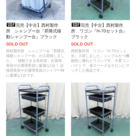
完売【中古】西村製作
完売【中古】西村製作
所 シャンプー台『昇降式移
所 ワゴン『H-70セット台』
動シャンプー台』ブラック
ブラック
SOLD OUT
SOLD OUT
西村製作所 シャンプー台『昇降式
西村製作所 ワゴン『H-70セット
移動シャンプー台』が入荷致しまし
台』入荷しました。シンプルかつ機
た。 「移動できる美容室」出張理
能性に優れたワゴンです。大変コン
美容や介護理美容に最適な1台！ 出
パクトで、省スペースなサロンにマ
張理美容や介護理美容のシャプー時
ッチした商品です。
に最適な1台です。