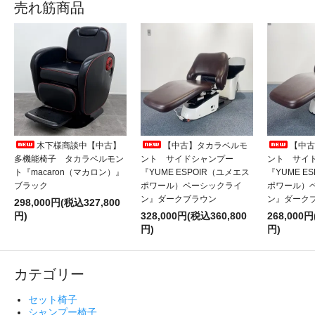
売れ筋商品
木下様商談中【中古】
【中古】タカラベルモ
【中古
多機能椅子 タカラベルモン
ント サイドシャンプー
ント サイ
ト『macaron（マカロン）』
『YUME ESPOIR（ユメエス
『YUME E
ブラック
ポワール）ベーシックライ
ポワール）
ン』ダークブラウン
ン』ダーク
298,000円(税込327,800
円)
328,000円(税込360,800
268,000円
円)
円)
カテゴリー
セット椅子
シャンプー椅子