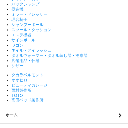
バックシャンプー
促進機
ミラー・ドレッサー
理容椅子
シャンプーボール
スツール・クッション
エステ機器
サインポール
ワゴン
ネイル・アイラッシュ
タオルウォーマー・タオル蒸し器・消毒器
店舗用品・什器
シザー
タカラベルモント
オオヒロ
ビューティガレージ
西村製作所
TOTO
高田ベッド製作所
ホーム