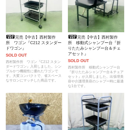
完売【中古】西村製作
完売【中古】西村製作
所 ワゴン『C212 スタンダー
所 移動式シャンプー台『折
ドワゴン』
りたたみシャンプー台＆チェ
アセット』
SOLD OUT
SOLD OUT
西村製作所 ワゴン『C212 スタン
ダードワゴン』入荷しました。シン
西村製作所 移動式シャンプー台
プルかつ機能性に優れたワゴンで
『折りたたみシャンプー台＆チェア
す。大変コンパクトで、省スペース
セット』が入荷しました。出張理美
なサロンにマッチした商品です。
容や介護理美容のシャプー時に最適
な1台です。