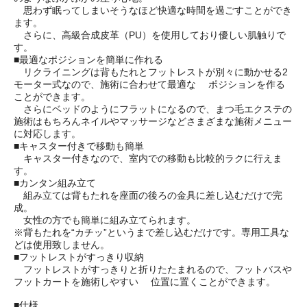
思わず眠ってしまいそうなほど快適な時間を過ごすことができ
ます。
さらに、高級合成皮革（PU）を使用しており優しい肌触りで
す。
■最適なポジションを簡単に作れる
リクライニングは背もたれとフットレストが別々に動かせる2
モーター式なので、施術に合わせて最適な ポジションを作る
ことができます。
さらにベッドのようにフラットになるので、まつ毛エクステの
施術はもちろんネイルやマッサージなどさまざまな施術メニュー
に対応します。
■キャスター付きで移動も簡単
キャスター付きなので、室内での移動も比較的ラクに行えま
す。
■カンタン組み立て
組み立ては背もたれを座面の後ろの金具に差し込むだけで完
成。
女性の方でも簡単に組み立てられます。
※背もたれを“カチッ”というまで差し込むだけです。専用工具な
どは使用致しません。
■フットレストがすっきり収納
フットレストがすっきりと折りたたまれるので、フットバスや
フットカートを施術しやすい 位置に置くことができます。
■仕様