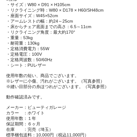
・サイズ：W80 × D91 × H105cm
・リクライニング時：W80 × D178 × H60/SH48cm
・座面サイズ：W45×52cm
・アームレストの幅：約24～25cm
・床からチェア底面までの高さ：6.5～11cm
・リクライニング角度：最大約170°
・重量：53kg
・耐荷重：130kg
・定格消費電力：55W
・定格電圧：100V
・定格周波数：50/60Hz
・シート：PUレザー
使用年数の短い、商品でございます。
※レザーに小傷、汚れがございます。（写真参照）
※縫い目部分の糸ほつれがございます。（写真参照）
動作確認済みです。
メーカー：ビューティガレージ
カラー ：ホワイト
使用年数：１年
保証期間：６ヶ月
在庫 ：完売（埼玉）
標準梱包送料：10,000円（税込11,000円）