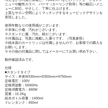
ニューや酸性カラー、パーマ（カーリング剤等）等の幅広いメニ
ューに対応。やさしく、丁寧に仕上げます。
上質なサロン空間によくマッチングするキュービックデザインを
実現しました。
使用年数なりの使用感がございます。
※本体に小傷、汚れがございます。
※スタンドに傷、汚れ、錆がございます。
※付属品は、写真に掲載した通りです。（写真参照）
※純水器のカートリッジは付属しませんので、お客様での購入を
お願いします。
※その他の付属品に関してはメーカーにてお買い求め下さい。
動作確認済みです。
仕様
■スタンドタイプ
サイズ：本体W330mm×D350mm×H750mm
定格電圧：100V
定格周波数：50/60Hz
定格消費電力：490W
質量：15.2Kg
給水ボトル容量：1400ml
ドレンタンク：450ml