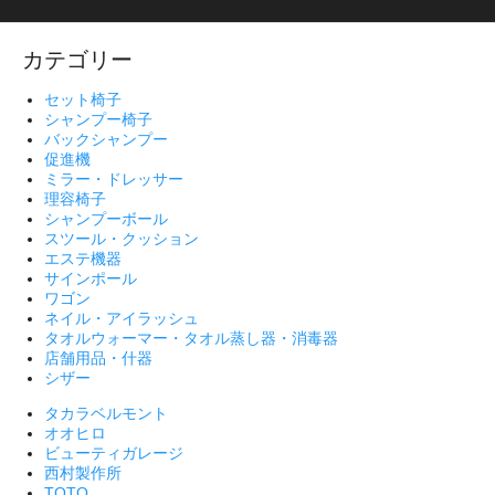
カテゴリー
セット椅子
シャンプー椅子
バックシャンプー
促進機
ミラー・ドレッサー
理容椅子
シャンプーボール
スツール・クッション
エステ機器
サインポール
ワゴン
ネイル・アイラッシュ
タオルウォーマー・タオル蒸し器・消毒器
店舗用品・什器
シザー
タカラベルモント
オオヒロ
ビューティガレージ
西村製作所
TOTO