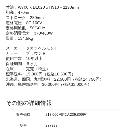
寸法：W700 x D1020 x H910～1190mm
初高：470mm
ストローク：280mm
定格電圧：AC 100V
定格周波数：50/60Hz
定格消費電力：370/460W
質量：134.5Kg
メーカー：タカラベルモント
カラー ：ブラウンＲ
使用年数：10年以上
保証期間：６ヶ月
在庫 ：完売（埼玉）
標準送料：15,000円（税込16,500円）
北海道、四国、九州送料：22,500円（税込24,750円）
沖縄、島嶼部送料：30,000円（税込33,000円）
その他の詳細情報
販売価格
218,000円(税込239,800円)
型番
237328