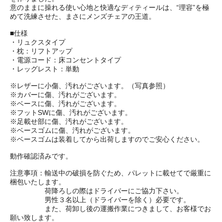
意のままに操れる使い心地と快適なディティールは、“理容”を極
めて洗練させた、まさにメンズチェアの王道。
■仕様
・リュクスタイプ
・枕：リフトアップ
・電源コード：床コンセントタイプ
・レッグレスト：単動
※レザーに小傷、汚れがございます。（写真参照）
※カバーに傷、汚れがございます。
※ベースに傷、汚れがございます。
※フットSWに傷、汚れがございます。
※足載せ部に傷、汚れがございます。
※ベースゴムに傷、汚れがございます。
※ベースゴムは装着してから出荷しますのでご安心ください。
動作確認済みです。
注意事項：輸送中の破損を防ぐため、パレットに載せてで厳重に
梱包いたします。
荷降ろしの際はドライバーにご協力下さい。
男性３名以上（ドライバーを除く）必要です。
また、荷卸し後の運搬作業につきまして、お客様でお
願い致します。