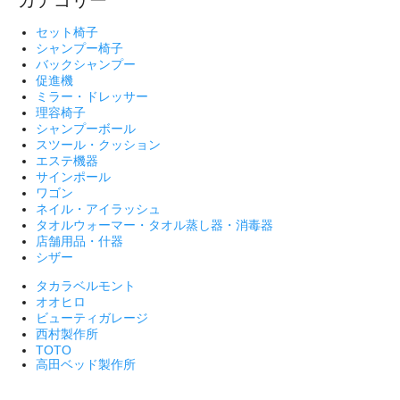
カテゴリー
セット椅子
シャンプー椅子
バックシャンプー
促進機
ミラー・ドレッサー
理容椅子
シャンプーボール
スツール・クッション
エステ機器
サインポール
ワゴン
ネイル・アイラッシュ
タオルウォーマー・タオル蒸し器・消毒器
店舗用品・什器
シザー
タカラベルモント
オオヒロ
ビューティガレージ
西村製作所
TOTO
高田ベッド製作所