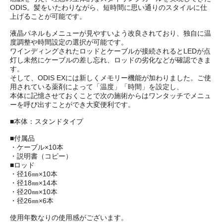
ODIS。髪をいたわりながら、短時間に思い通りのスタイルに仕
上げることが可能です。
液晶パネルもメニューが見やすいよう改良されており、独自に温
度調整や時間設定の選択が可能です。
ワインディングされたロッドとケーブルが接続されるとLEDが点
灯し未然にケーブルの差し忘れ、ロッドの劣化などが確認できま
す。
そして、ODIS EXには新しくメモリー機能が加わりました。ご使
用されている薬剤によって「温度」「時間」を設定し、
本体に記憶させておくことで次の施術からはワンタッチでメニュ
ーを呼び出すことができ大変便利です。
■本体：スタンドタイプ
■付属品
・ケーブル×10本
・説明書（コピー）
■ロッド
・径16㎜×10本
・径18㎜×14本
・径20㎜×10本
・径26㎜×6本
使用年数なりの使用感がございます。