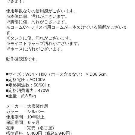
できます。
使用年数なりの使用感がございます。
※本体に傷、汚れがございます。
※脚部に傷、汚れがございます。
※コームCヘッドスパ用コームが一本欠けている箇所がございま
す。
※タンクに傷、汚れがございます。
※モイストキャップ汚れがございます。
※ホースに汚れがございます。
動作確認済です。
■サイズ：W34 × H90（ホース含まない） × D36.5cm
■定格電圧：AC100V
■定格周波数：50/60Hz
■定格消費電力：470W
■重量：約8.5kg
メーカー：大廣製作所
カラー ：シルバー
使用期間：10年以上
保証期間：６ヶ月
在庫 ：完売（名古屋)
標準送料：5,400円（税込5,940円）