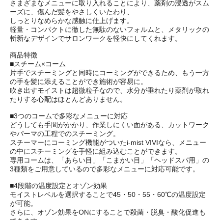
さまざまなメニューに取り入れることにより、薬剤の浸透がスム
ーズに、傷んだ髪をやさしくいたわり、
しっとりなめらかな感触に仕上げます。
軽量・コンパクトに徹した無駄のないフォルムと、メタリックの
斬新なデザインでサロンワークを軽快にしてくれます。
商品特徴
■スチーム×コーム
片手でスチーミングと同時にコーミングができるため、もう一方
の手を髪に添えることができ施術が容易に。
吹き出すモイストは超微粒子なので、水分が垂れたり薬剤が取れ
たりする心配はほとんどありません。
■3つのコームで多彩なメニューに対応
どうしても手間がかかり、作業しにくい面がある、カットワーク
やパーマの工程でのスチーミング。
スチーマーにコーミング機能がついたi-mist VIVIなら、メニュー
の中にスチーミングを手軽に組み込むことができます。
専用コームは、「あらい目」「こまかい目」「ヘッドスパ用」の
3種類をご用意しているので多彩なメニューに対応可能です。
■4段階の温度設定とオゾン効果
モイストレベルを選択することで45・50・55・60℃の温度設定
が可能。
さらに、オゾン効果をONにすることで殺菌・脱臭・酸化促進も