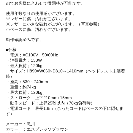
のでお客様に合わせて微調整が可能です。
使用年数なりの使用感がございます。
※レザーに傷、汚れがございます。
※レザーに小さな破れがございます。（写真参照）
※ベースに傷、汚れがございます。
動作確認済みです。
■仕様
・電源；AC100V 50/60Hz
・消費電力；130W
・最大負荷；120kg
・サイズ：H890×W660×D810～1410mm（ヘッドレスト未装着
時）
・座高：530～740mm
・重量：約74kg
・最大負荷：120kg、
・ストローク：上下210mm±15mm
・動作スピード：上昇25秒以内（70kg負荷時）
・電源コード：最長1.8m（余ったコードはベースの下に隠せま
す）
メーカー：滝川
カラー ：エスプレッソブラウン