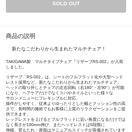
SOLD OUT
商品の説明
新たなこだわりから生まれたマルチチェア！
TAKIGAWA製 マルチタイプチェア『リザーブRS-002』が入荷
しました。
リザーブ「RS-002」は、シートのフルフラット化や大型ヘッド
レスト採用など、新たなこだわりから生まれたマルチチェア。
ヘッドの取り外しとチェアの左右回転（右180°・左90°）が可能
になり、ヘアケアだけでなくスパやネイルといった様々な
サロンメニューにフレキシブルに対応。
操作がしやすく、従来よりゆったりとした幅とクッション性の高
さで、長時間の施術でもお客様に上質のリラクゼーションをご提
供できます。
レッグレストを上げるとフルフラットに近い角度になるだけでは
なく長さが100mm伸び、またヘッドレストは5段階に
伸縮、背もたれ・座面はマニュアルスイッチが装備されています