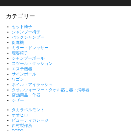
カテゴリー
セット椅子
シャンプー椅子
バックシャンプー
促進機
ミラー・ドレッサー
理容椅子
シャンプーボール
スツール・クッション
エステ機器
サインポール
ワゴン
ネイル・アイラッシュ
タオルウォーマー・タオル蒸し器・消毒器
店舗用品・什器
シザー
タカラベルモント
オオヒロ
ビューティガレージ
西村製作所
TOTO