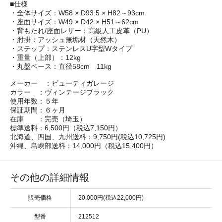
■仕様
・全体サイズ：W58 × D93.5 × H82～93cm
・座面サイズ：W49 × D42 × H51～62cm
・背もたれ/座面レザー：高級人工皮革（PU）
・肘掛：アッシュ無垢材（天然木）
・ステップ：ステンレスU字型Wタイプ
・重量（上部）：12kg
・丸盤ベース：直径58cm 11kg
メーカー ：ビューティガレージ
カラー ：ヴィンテージブラック
使用年数：５年
保証期間：６ヶ月
在庫 ：完売（埼玉）
標準送料：6,500円（税込7,150円）
北海道、四国、九州送料：9,750円(税込10,725円)
沖縄、島嶼部送料：14,000円（税込15,400円）
その他の詳細情報
販売価格
20,000円(税込22,000円)
型番
212512