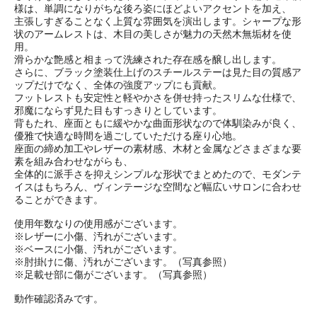
様は、単調になりがちな後ろ姿にほどよいアクセントを加え、
主張しすぎることなく上質な雰囲気を演出します。シャープな形
状のアームレストは、木目の美しさが魅力の天然木無垢材を使
用。
滑らかな艶感と相まって洗練された存在感を醸し出します。
さらに、ブラック塗装仕上げのスチールステーは見た目の質感ア
ップだけでなく、全体の強度アップにも貢献。
フットレストも安定性と軽やかさを併せ持ったスリムな仕様で、
邪魔にならず見た目もすっきりとしています。
背もたれ、座面ともに緩やかな曲面形状なので体馴染みが良く、
優雅で快適な時間を過ごしていただける座り心地。
座面の締め加工やレザーの素材感、木材と金属などさまざまな要
素を組み合わせながらも、
全体的に派手さを抑えシンプルな形状でまとめたので、モダンテ
イスはもちろん、ヴィンテージな空間など幅広いサロンに合わせ
ることができます。
使用年数なりの使用感がございます。
※レザーに小傷、汚れがございます。
※ベースに小傷、汚れがございます。
※肘掛けに傷、汚れがございます。（写真参照）
※足載せ部に傷がございます。（写真参照）
動作確認済みです。