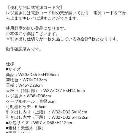
【便利な開口式電源コード穴】
レジ置きには電源コード用の穴が開いており、電源コードを下か
ら上までキレイに通すことができます。
使用頻度の短い美品になります。
※本体に小傷はございます。
※引き出し仕切りが一枚欠品している為合計7枚となります。
動作確認済みです。
仕様
■サイズ
商品：W90×D55.5×H105cm
荷物台：W76×D13cm
天板：W45×D29cm
天板下（開口部）：W37×D37.5×H14.5cm
レジ置き：W38×D38cm
ケーブルホール：直径5cm
可動棚ピッチ：6.5cm
引き出し内寸（上段）：W32×D32.5×H8cm
引き出し内寸（下段）：W32×D32.5×H22cm
■梱包サイズ：W97 × D58×H112cm
■素材：天然木（桐）