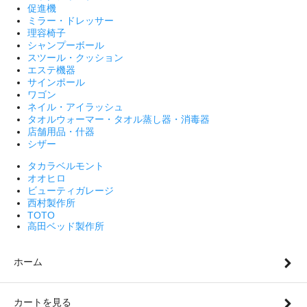
促進機
ミラー・ドレッサー
理容椅子
シャンプーボール
スツール・クッション
エステ機器
サインポール
ワゴン
ネイル・アイラッシュ
タオルウォーマー・タオル蒸し器・消毒器
店舗用品・什器
シザー
タカラベルモント
オオヒロ
ビューティガレージ
西村製作所
TOTO
高田ベッド製作所
ホーム
カートを見る