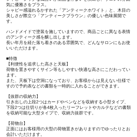
気に優雅さをプラス。
シャビー感溢れるかすれた「アンティークホワイト」と、木目の
美しさが際立つ「アンティークブラウン」の優しい色味展開で
す。
ハンドメイドで塗装を施していますので、商品ごとに異なる表情
のアンティーク感を醸し出します。
長い年月を経た落ち着きのある雰囲気で、どんなサロンにもお使
いいただけます。
■特徴
【利便性を追求した高さと天板】
荷物を置きやすくサイン等もしやすい快適な高さにこだわってい
ます。
また、天板下は空洞になっており、お客様からは見えない仕様で
すので予約表などの書類を一時的に入れることができます。
【抜群の収納力】
引き出しの上段2つはカードやペンなどを収納する小型タイプ、
下段2つは仕切りが各4枚入ったリーフレットやカルテなどの書類
を収納可能な大型タイプで、収納力抜群です。
【荷物台】
正面にはお客様用の大型の荷物置きがありますのでゆったりとお
会計いただけます。