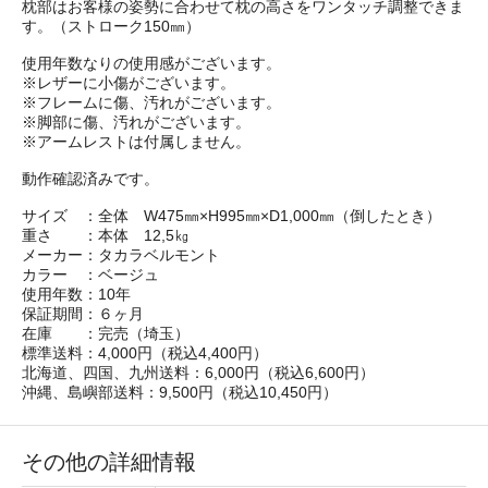
枕部はお客様の姿勢に合わせて枕の高さをワンタッチ調整できま
す。（ストローク150㎜）
使用年数なりの使用感がございます。
※レザーに小傷がございます。
※フレームに傷、汚れがございます。
※脚部に傷、汚れがございます。
※アームレストは付属しません。
動作確認済みです。
サイズ ：全体 W475㎜×H995㎜×D1,000㎜（倒したとき）
重さ ：本体 12,5㎏
メーカー：タカラベルモント
カラー ：ベージュ
使用年数：10年
保証期間：６ヶ月
在庫 ：完売（埼玉）
標準送料：4,000円（税込4,400円）
北海道、四国、九州送料：6,000円（税込6,600円）
沖縄、島嶼部送料：9,500円（税込10,450円）
その他の詳細情報