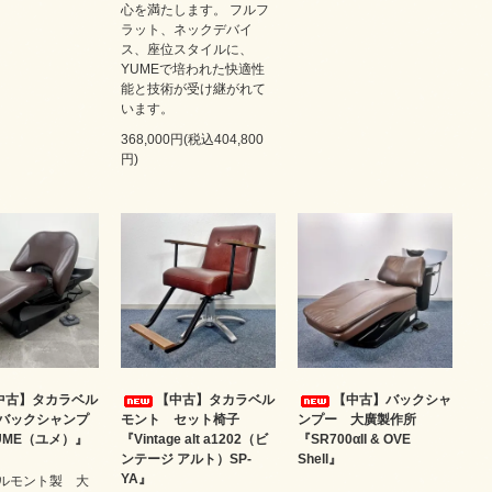
心を満たします。 フルフ
ラット、ネックデバイ
ス、座位スタイルに、
YUMEで培われた快適性
能と技術が受け継がれて
います。
368,000円(税込404,800
円)
中古】タカラベル
【中古】タカラベル
【中古】バックシャ
バックシャンプ
モント セット椅子
ンプー 大廣製作所
UME（ユメ）』
『Vintage alt a1202（ビ
『SR700αII & OVE
ンテージ アルト）SP-
Shell』
YA』
ルモント製 大