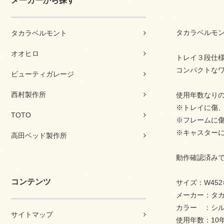
メーカーから探す
タカラベルモン
タカラベルモント
オオヒロ
トレイ３段仕
コンパクトな
ビューティガレージ
西村製作所
使用年数なり
※トレイに傷
TOTO
※フレームに
※キャスター
高田ベッド製作所
動作確認済み
コンテンツ
サイズ：W452×
メーカー：タ
カラー ：シ
サイトマップ
使用年数：10