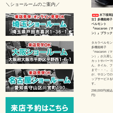
＼ショールームのご案内／
木下様商
古】多機能椅子
ベルモント
『macaron（
ン）』ブラック
タカラベルモン
多機能椅子
『macaron（
ン）』が入荷し
カットやパーマ
ん、ネイル、フ
まで・・・。 
が、サロンでの
ップサービスを
す。
298,000円(税込
円)