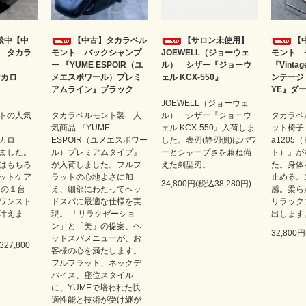
談中【中
【中古】タカラベル
【サロン未使用】
【
 タカラ
モント バックシャンプ
JOEWELL（ジョーウェ
モント 
ー 『YUME ESPOIR（ユ
ル） シザー『ジョーウ
『Vintag
マカロ
メエスポワール）プレミ
ェル KCX-550』
ンテージ 
アムライン』ブラック
YE』ダ
JOEWELL（ジョーウェ
トの人気
タカラベルモント製 人
ル） シザー『ジョーウ
タカラベ
気商品 『YUME
ェル KCX-550』入荷しま
ット椅子『V
マカロ
ESPOIR（ユメエスポワー
した。表刃(静刃側)はパワ
a1205
ました。
ル）プレミアムタイプ』
ーとシャープさを兼ね備
ト）』が
はもちろ
が入荷しました。フルフ
えた剣型刃。
た。身体
ットケア
ラットの心地よさに加
止める。
34,800円(税込38,280円)
この１台
え、細部にわたってヘッ
感。柔ら
ワンスト
ドスパに最適な仕様を実
リラック
叶えま
現。 「リラクゼーショ
出します
ン」と「美」の提案、ヘ
32,800
ッドスパメニューが、お
327,800
客様の心を満たします。
フルフラット、ネックデ
バイス、座位スタイル
に、YUMEで培われた快
適性能と技術が受け継が