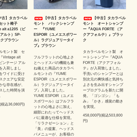
中古】タカラベル
【中古】タカラベル
【中古】タカラベル
セット椅子
モント バックシャンプ
モント オートシャンプ
e alt a1205（ビ
ー 『YUME
ー『AQUA FORTE （ア
アルト）SP-
ESPOIR（ユメエスポワー
クアフォルテ）』ブラッ
ークブラウン
ル）ラグジュアリータイ
ク
プ』ブラウン
ルモント製 セ
タカラベルモント製 オ
intage alt
フルフラットの心地よさ
ートシャンプー『AQUA
（ビンテージ アル
とヘッドスパの機能も兼
FORTE（アクアフォル
を入荷しまし
ね備えた商品のタカラベ
テ』が入荷致しました。
をワイドに受け
ルモントの『YUME
手洗いのシャンプーとは
スクエアな安定
ESPOIR（ユメエスポワー
別次元の爽快感と気持ち
かな存在感が、
ル）ラグジュアリータイ
よさを生み出すシャンプ
スした時間を演
プ』入荷しました。
ープログラムを新たに開
。
YUME ESPOIR（ユメエ
発。「ゴシゴシ」「も
スポワール）はフルフラ
み」「かき」感覚の動き
円(税込36,080円)
ットの心地よさに加え、
を実現。
細部にわたってヘッドス
458,000円(税込503,800
パに最適な仕様を実現。
円)
「リラクゼーション」と
「美」の提案、ヘッドス
パメニューが、お客様の