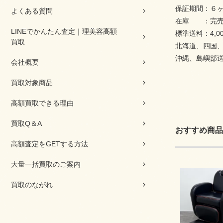
保証期間：６
よくある質問
在庫 ：完売
LINEでかんたん査定｜理美容高額
標準送料：4,0
買取
北海道、四国、九
沖縄、島嶼部送料
会社概要
買取対象商品
高額買取できる理由
買取Q＆A
おすすめ商品
高額査定をGETする方法
大量一括買取のご案内
買取のながれ