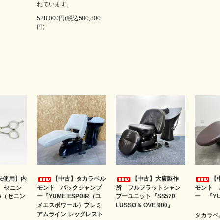
れています。
528,000円(税込580,800
円)
未使用】内
【中古】タカラベル
【中古】大廣製作
【
） セニン
モント バックシャンプ
所 フルフラットシャン
モント 
5（セニン
ー『YUME ESPOIR（ユ
プーユニット『SS570
ー 『Y
メエスポワール）プレミ
LUSSO & OVE 900』
アムライン レッグレスト
タカラベ