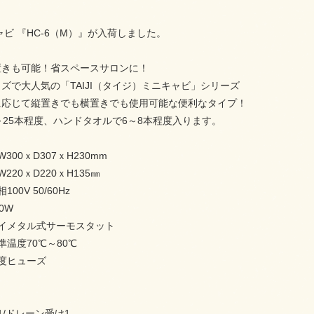
キャビ 『HC-6（M）』が入荷しました。
置きも可能！省スペースサロンに！
ズで大人気の「TAIJI（タイジ）ミニキャビ」シリーズ
に応じて縦置きでも横置きでも使用可能な便利なタイプ！
～25本程度、ハンドタオルで6～8本程度入ります。
300ｘD307ｘH230mm
220ｘD220ｘH135㎜
00V 50/60Hz
0W
イメタル式サーモスタット
準温度70℃～80℃
度ヒューズ
1/ドレーン受け1