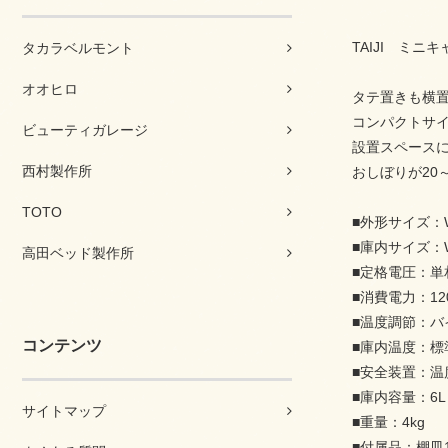
TAIJI ミニ
タカラベルモント
オオヒロ
タテ置きも横
コンパクトサイ
ビューティガレージ
設置スペース
西村製作所
おしぼりが20
TOTO
■外形サイズ：W
■庫内サイズ：W
高田ベッド製作所
■定格電圧：単相1
■消費電力：12
■温度調節：バ
コンテンツ
■庫内温度：標
■安全装置：温
■庫内容量：6L
サイトマップ
■重量：4kg
■付属品：棚皿