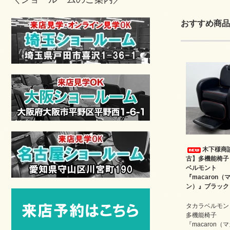
おすすめ商品
木下様商
古】多機能椅子
ベルモント
『macaron（
ン）』ブラック
タカラベルモン
多機能椅子
『macaron（