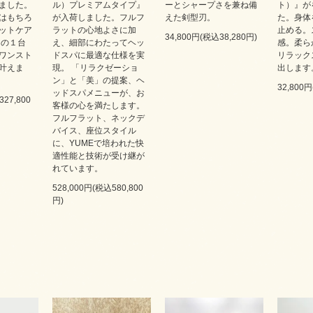
ました。
ル）プレミアムタイプ』
ーとシャープさを兼ね備
ト）』が
はもちろ
が入荷しました。フルフ
えた剣型刃。
た。身体
ットケア
ラットの心地よさに加
止める。
34,800円(税込38,280円)
この１台
え、細部にわたってヘッ
感。柔ら
ワンスト
ドスパに最適な仕様を実
リラック
叶えま
現。 「リラクゼーショ
出します
ン」と「美」の提案、ヘ
32,800
ッドスパメニューが、お
327,800
客様の心を満たします。
フルフラット、ネックデ
バイス、座位スタイル
に、YUMEで培われた快
適性能と技術が受け継が
れています。
528,000円(税込580,800
円)