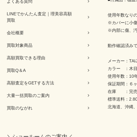
よくある質問
LINEでかんたん査定｜理美容高額
使用年数なり
買取
※カバーに小傷
※内部に傷、
会社概要
買取対象商品
動作確認済み
高額買取できる理由
メーカー：TAIJ
カラー ：木目
買取Q＆A
使用年数：10
高額査定をGETする方法
保証期間：６
在庫 ：完売
大量一括買取のご案内
標準送料：2.8
北海道、沖縄、島
買取のながれ
＼ショールームのご案内／