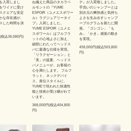
を入荷しまし
ね備えた商品のタカラベ
テ』が入荷致しました。
をワイドに受け
ルモントの『YUME
手洗いのシャンプーとは
スクエアな安定
ESPOIR（ユメエスポワー
別次元の爽快感と気持ち
かな存在感が、
ル）ラグジュアリータイ
よさを生み出すシャンプ
スした時間を演
プ』入荷しました。
ープログラムを新たに開
。
YUME ESPOIR（ユメエ
発。「ゴシゴシ」「も
スポワール）はフルフラ
み」「かき」感覚の動き
円(税込36,080円)
ットの心地よさに加え、
を実現。
細部にわたってヘッドス
458,000円(税込503,800
パに最適な仕様を実現。
円)
「リラクゼーション」と
「美」の提案、ヘッドス
パメニューが、お客様の
心を満たします。 フルフ
ラット、ネックデバイ
ス、座位スタイルに、
YUMEで培われた快適性
能と技術が受け継がれて
います。
368,000円(税込404,800
円)