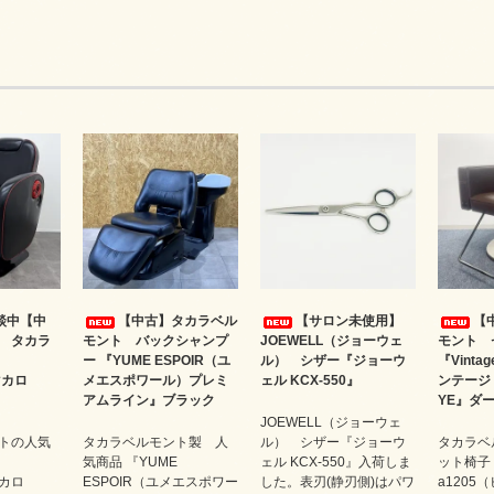
談中【中
【中古】タカラベル
【サロン未使用】
【
 タカラ
モント バックシャンプ
JOEWELL（ジョーウェ
モント 
ー 『YUME ESPOIR（ユ
ル） シザー『ジョーウ
『Vintag
マカロ
メエスポワール）プレミ
ェル KCX-550』
ンテージ 
アムライン』ブラック
YE』ダ
JOEWELL（ジョーウェ
トの人気
タカラベルモント製 人
ル） シザー『ジョーウ
タカラベ
気商品 『YUME
ェル KCX-550』入荷しま
ット椅子『V
マカロ
ESPOIR（ユメエスポワー
した。表刃(静刃側)はパワ
a1205