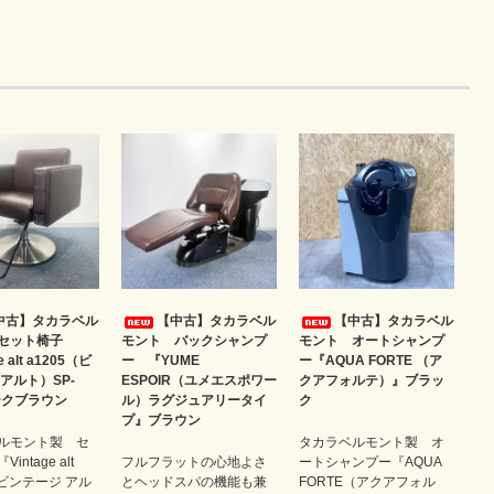
中古】タカラベル
【中古】タカラベル
【中古】タカラベル
セット椅子
モント バックシャンプ
モント オートシャンプ
e alt a1205（ビ
ー 『YUME
ー『AQUA FORTE （ア
アルト）SP-
ESPOIR（ユメエスポワー
クアフォルテ）』ブラッ
ークブラウン
ル）ラグジュアリータイ
ク
プ』ブラウン
ルモント製 セ
タカラベルモント製 オ
intage alt
フルフラットの心地よさ
ートシャンプー『AQUA
（ビンテージ アル
とヘッドスパの機能も兼
FORTE（アクアフォル