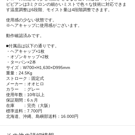
ビビアンは3ミクロンの細かいミストで色々な技術に対応できま
す温度調整は6段階、モイスト量は4段階調整できます。
使用感の少ない状態です。
※ヘアキャップに使用感がございます。
動作確認済みです。
■付属品は以下の通りです。
・ヘアキャップ×1枚
・オゾンキャップ×2枚
・ターバン×2本
サイズ：W700×H1,630×D995mm
重量：24.5Kg
ストローク：固定式
メーカー：オオヒロ
カラー ：グレー
使用年数：10年以上
保証期間：6ヵ月
在庫 ：完売（大阪）
標準送料：7.700円
北海道、沖縄、島嶼部送料：16.000円